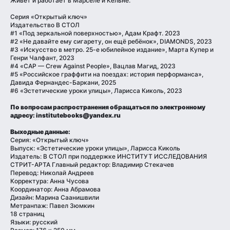
Живет и работает в Марселе и Кёльне.
Серия «Открытый ключ»
Издательство В СТОЛ
#1 «Под зеркальной поверхностью», Адам Крафт. 2023
#2 «Не давайте ему сигарету, он ещё ребёнок», DIAMONDS, 2023
#3 «Искусство в метро. 25-е юбилейное издание», Марта Купер и
Генри Чалфант, 2023
#4 «CAP — Crew Against People», Вацлав Магид, 2023
#5 «Российское граффити на поездах: история перформанса»,
Давида Фернандес-Баркани, 2025
#6 «Эстетические уроки улицы», Ларисса Киколь, 2023
По вопросам распространения обращаться по электронному
адресу: institutebooks@yandex.ru
Выходные данные:
Серия: «Открытый ключ»
Выпуск: «Эстетические уроки улицы», Ларисса Киколь
Издатель: В СТОЛ при поддержке ИНСТИТУТ ИССЛЕДОВАНИЯ
СТРИТ-АРТА Главный редактор: Владимир Стекачев
Перевод: Николай Андреев
Корректура: Анна Чусова
Координатор: Анна Абрамова
Дизайн: Марина Саанишвили
Метранпаж: Павел Зюмкин
18 страниц
Языки: русский