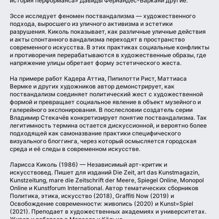
история перформанса» Давиды Фернандес-Баркани другие.
Эссе исследует феномен поствандализма — художественного
подхода, выросшего из уличного активизма и эстетики
разрушения. Киколь показывает, как различные уличные действия
и акты спонтанного вандализма переходят в пространство
современного искусства. В этих практиках социальные конфликты
и противоречия перерабатываются в художественные образы, где
напряжение улицы обретает форму эстетического жеста.
На примере работ Кадера Аттиа, Пипилотти Рист, Маттиаса
Вермке и других художников автор демонстрирует, как
поствандализм соединяет политический жест с художественной
формой и превращает социальное явление в объект музейного и
галерейного экспонирования. В послесловии создатель серии
Владимир Стекачёв конкретизирует понятие поствандализма. Так
легитимность термина остается дискуссионной, и вероятно более
подходящей как самоназвание практики специфического
визуального блоггинга, через который осмысляется городская
среда и её следы в современном искусстве.
Ларисса Киколь (1986) — Независимый арт-критик и
искусствовед. Пишет для изданий Die Zeit, art das Kunstmagazin,
Kunstzeitung, mare die Zeitschrift der Meere, Spiegel Online, Monopol
Online и Kunstforum International. Автор тематических сборников
Политика, этика, искусство (2018), Graffiti Now (2019) и
Освобождение современности: живопись (2020) и Kunst=Spiel
(2021). Преподает в художественных академиях и университетах.