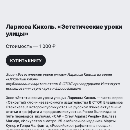
Ларисса Киколь. «Эстетические уроки
улицы»
Стоимость — 1 000 ₽
КУПИТЬ КНИГУ
Эссе «Эстетические уроки улицы» Лариссы Киколь из серии
«Открытый ключ»
опубликовано издательством В СТОЛ при поддержке Института
исследования стрит-арта и InLoco Initiative
Эссе «Эстетические уроки улицы» Лариссы Киколь — часть серии
«Открытый ключ» независимого издательства В СТОЛ Владимира
Стекачёва, в которой публикуются на русском языке актуальные
статьи о граффити и городском искусстве. Ранее были изданы
пять переводов, включая, «CAP – Crew Against People» Вацлава
Магида, «Искусство в метро. 25‐е юбилейное издание» Марты
Купер и Генри Чалфанта, «Российское граффити на поездах: