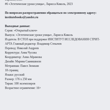
#6 «Эстетические уроки улицы», Ларисса Киколь, 2023
По вопросам распространения обращаться по электронному адресу:
institutebooks@yandex.ru
Выходные данные:
Серия: «Открытый ключ»
Выпуск: «Эстетические уроки улицы», Ларисса Киколь
Издатель: В СТОЛ при поддержке ИНСТИТУТ ИССЛЕДОВАНИЯ СТРИТ-
АРТА Главный редактор: Владимир Стекачев
Перевод: Николай Андреев
Корректура: Анна Чусова
Координатор: Анна Абрамова
Дизайн: Марина Саанишвили
Метранпаж: Павел Зюмкин
18 страниц
Языки: русский
Размер: 176 х 250 мм
Тираж: 100 экземпляров
Возрастное ограничение: 16+