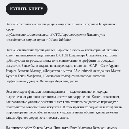
КУПИТЬ КНИГУ
Эссе «Эстетические уроки улицы» Лариссы Киколь из серии «Открытый
ключ»
опубликовано издательством В СТОЛ при поддержке Института
исследования стрит-арта и InLoco Initiative
Эссе «Эстетические уроки улицы» Лариссы Киколь — часть серии «Открытый
ключ» независимого издательства В СТОЛ Владимира Стекачёва, в которой
публикуются на русском языке актуальные статьи о граффити и городском
искусстве. Ранее были изданы пять переводов, включая, «CAP – Crew Against
People» Вацлава Магида, «Искусство в метро. 25‐е юбилейное издание» Марты
Купер и Генри Чалфанта, «Российское граффити на поездах: история
перформанса» Давиды Фернандес-Баркани другие.
Эссе исследует феномен поствандализма — художественного подхода,
выросшего из уличного активизма и эстетики разрушения. Киколь показывает,
как различные уличные действия и акты спонтанного вандализма переходят в
пространство современного искусства. В этих практиках социальные конфликты
и противоречия перерабатываются в художественные образы, где напряжение
улицы обретает форму эстетического жеста.
На примере работ Кадера Аттиа, Пипилотти Рист, Маттиаса Вермке и других