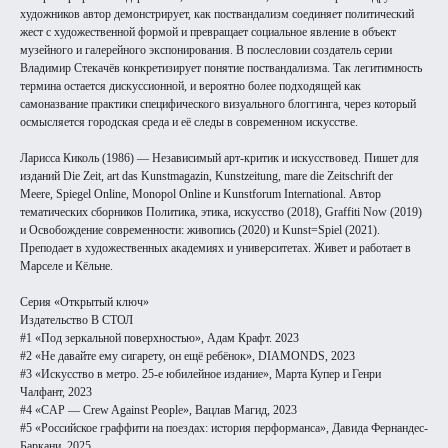
художников автор демонстрирует, как поствандализм соединяет политический
жест с художественной формой и превращает социальное явление в объект
музейного и галерейного экспонирования. В послесловии создатель серии
Владимир Стекачёв конкретизирует понятие поствандализма. Так легитимность
термина остается дискуссионной, и вероятно более подходящей как
самоназвание практики специфического визуального блоггинга, через который
осмысляется городская среда и её следы в современном искусстве.
Ларисса Киколь (1986) — Независимый арт-критик и искусствовед. Пишет для
изданий Die Zeit, art das Kunstmagazin, Kunstzeitung, mare die Zeitschrift der
Meere, Spiegel Online, Monopol Online и Kunstforum International. Автор
тематических сборников Политика, этика, искусство (2018), Graffiti Now (2019)
и Освобождение современности: живопись (2020) и Kunst=Spiel (2021).
Преподает в художественных академиях и университетах. Живет и работает в
Марселе и Кёльне.
Серия «Открытый ключ»
Издательство В СТОЛ
#1 «Под зеркальной поверхностью», Адам Крафт. 2023
#2 «Не давайте ему сигарету, он ещё ребёнок», DIAMONDS, 2023
#3 «Искусство в метро. 25-е юбилейное издание», Марта Купер и Генри
Чалфант, 2023
#4 «CAP — Crew Against People», Вацлав Магид, 2023
#5 «Российское граффити на поездах: история перформанса», Давида Фернандес-
Баркани, 2025